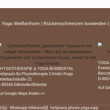
|
Yoga Weißenhorn
|
Rückenschmerzen loswerden
YOGA
Event
HYSIOTHERAPIE & YOGA IM BIBERTAL
Benzs
eilpraxis für Physiotherapie Christin Rupp
D-892
sterbachstraße 21
-89346 Ettlishofen/Bibertal
Auf Go
uf Google Maps finden >>
10
Whatsapp Infokanal
heilpraxis.physio.yoga.rupp