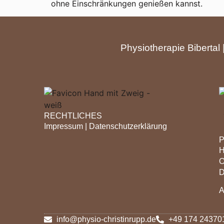
ohne Einschränkungen genießen kannst.
Physiotherapie Bibertal
RECHTLICHES
Impressum |
Datenschutzerklärung
P
H
O
D
A
info@physio-christinrupp.de
+49 174 24370