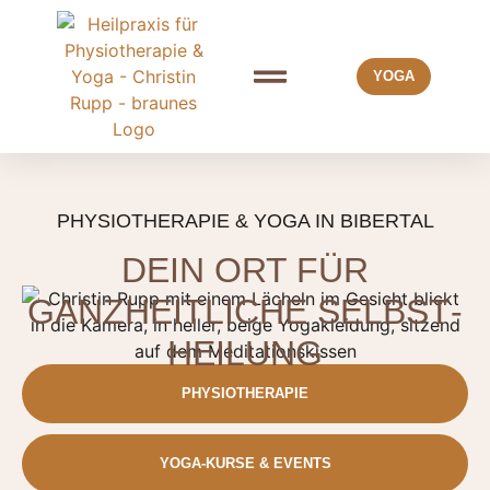
YOGA
DEINE VORTEILE
ÜBER MICH
ANGEBOT & PREISE
PHYSIOTHERAPIE & YOGA IN BIBERTAL
DEIN ORT FÜR
GANZ­HEITLICHE SELBST­
HEILUNG
PHYSIOTHERAPIE
YOGA-KURSE & EVENTS